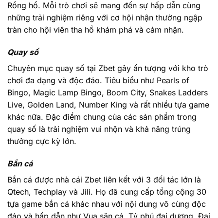
Rồng hổ. Mỗi trò chơi sẽ mang đến sự hấp dẫn cùng
những trải nghiệm riêng với cơ hội nhận thưởng ngập
tràn cho hội viên tha hồ khám phá và cảm nhận.
Quay số
Chuyên mục quay số tại Zbet gây ấn tượng với kho trò
chơi đa dạng và độc đáo. Tiêu biểu như Pearls of
Bingo, Magic Lamp Bingo, Boom City, Snakes Ladders
Live, Golden Land, Number King và rất nhiều tựa game
khác nữa. Đặc điểm chung của các sản phẩm trong
quay số là trải nghiệm vui nhộn và khả năng trúng
thưởng cực kỳ lớn.
Bắn cá
Bắn cá được nhà cái Zbet liên kết với 3 đối tác lớn là
Qtech, Techplay và Jili. Họ đã cung cấp tổng cộng 30
tựa game bắn cá khác nhau với nội dung vô cùng độc
đáo và hấp dẫn như Vua săn cá, Tỷ phú đại dương, Đại