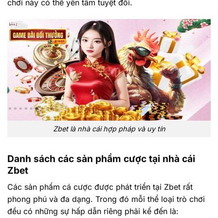
chơi này có thể yên tâm tuyệt đối.
Zbet là nhà cái hợp pháp và uy tín
Danh sách các sản phẩm cược tại nhà cái
Zbet
Các sản phẩm cá cược được phát triển tại Zbet rất
phong phú và đa dạng. Trong đó mỗi thể loại trò chơi
đều có những sự hấp dẫn riêng phải kể đến là: