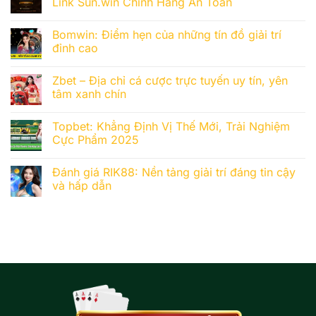
Link Sun.win Chính Hãng An Toàn
Bomwin: Điểm hẹn của những tín đồ giải trí
đỉnh cao
Zbet – Địa chỉ cá cược trực tuyến uy tín, yên
tâm xanh chín
Topbet: Khẳng Định Vị Thế Mới, Trải Nghiệm
Cực Phẩm 2025
Đánh giá RIK88: Nền tảng giải trí đáng tin cậy
và hấp dẫn