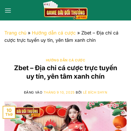
Bỏ
qua
nội
dung
Trang chủ
»
Hướng dẫn cá cược
»
Zbet – Địa chỉ cá
cược trực tuyến uy tín, yên tâm xanh chín
HƯỚNG DẪN CÁ CƯỢC
Zbet – Địa chỉ cá cược trực tuyến
uy tín, yên tâm xanh chín
ĐĂNG VÀO
THÁNG 9 10, 2025
BỞI
LÊ BÍCH SHYN
10
Th9