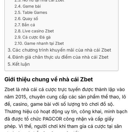
Nổ hũ tại nhà cái Zbet
Game bài
Table Games
Quay số
Bắn cá
Live casino Zbet
Cá cược Đá gà
Game nhanh tại Zbet
Các chương trình khuyến mãi của nhà cái Zbet
Đánh giá chân thực ưu điểm của nhà cái Zbet
Kết luận
Giới thiệu chung về nhà cái Zbet
Zbet là nhà cái cá cược trực tuyến được thành lập vào
năm 2015, chuyên cung cấp các sản phẩm thể thao, lô
đề, casino, game bài với số lượng trò chơi đồ sộ.
Thương hiệu có hoạt động uy tín, công khai, minh bạch
đã được tổ chức PAGCOR công nhận và cấp giấy
phép. Vì thế, người chơi khi tham gia cá cược tại sân