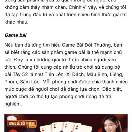
không cảm thấy nhàm chán. Chính vì vậy, về chúng tôi
đã tập trung đầu tư và phát triển nhiều hình thức giải trí
khác nhau.
Game bài
Nếu bạn đã từng tìm hiểu Game Bài Đổi Thưởng, bạn
sẽ biết rằng các sản phẩm game bài là thế mạnh chủ
lực. Đây là xu hướng giải trí được nhiều người yêu
thích. Chúng tôi cung cấp nhiều trò chơi sử dụng bộ
bài Tây 52 lá như Tiến Lên, Xì Dách, Mậu Binh, Liêng,
Phỏm, Sâm Lốc. Mỗi phòng chơi được chia thành nhiều
mức cược để người chơi dễ dàng lựa chọn. Đặc biệt,
người chơi có thể tự tạo phòng chơi riêng để trải
nghiệm.