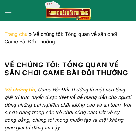
Bỏ
qua
nội
dung
Trang chủ
»
Về chúng tôi: Tổng quan về sân chơi
Game Bài Đổi Thưởng
VỀ CHÚNG TÔI: TỔNG QUAN VỀ
SÂN CHƠI GAME BÀI ĐỔI THƯỞNG
Về chúng tôi
, Game Bài Đổi Thưởng là một nền tảng
giải trí trực tuyến được thiết kế để mang đến cho người
dùng những trải nghiệm chất lượng cao và an toàn. Với
sự đa dạng trong các trò chơi cùng cam kết về sự
công bằng, chúng tôi mong muốn tạo ra một không
gian giải trí đáng tin cậy.