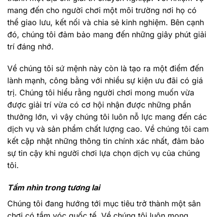
mang đến cho người chơi một môi trường nơi họ có
thể giao lưu, kết nối và chia sẻ kinh nghiệm. Bên cạnh
đó, chúng tôi đảm bảo mang đến những giây phút giải
trí đáng nhớ.
Về chúng tôi sứ mệnh này còn là tạo ra một điểm đến
lành mạnh, công bằng với nhiều sự kiện ưu đãi có giá
trị. Chúng tôi hiểu rằng người chơi mong muốn vừa
được giải trí vừa có cơ hội nhận được những phần
thưởng lớn, vì vậy chúng tôi luôn nỗ lực mang đến các
dịch vụ và sản phẩm chất lượng cao. Về chúng tôi cam
kết cập nhật những thông tin chính xác nhất, đảm bảo
sự tin cậy khi người chơi lựa chọn dịch vụ của chúng
tôi.
Tầm nhìn trong tương lai
Chúng tôi đang hướng tới mục tiêu trở thành một sân
chơi có tầm vóc quốc tế. Về chúng tôi luôn mong