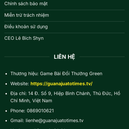
Chính sách bảo mật
Miễn trừ trách nhiệm
Điều khoản sử dụng
CEO Lê Bích Shyn
LIÊN HỆ
Thương hiệu: Game Bài Đổi Thưởng Green
Website:
https://guanajuatotimes.tv/
Địa chỉ:
14 Đ. Số 9, Hiệp Bình Chánh, Thủ Đức, Hồ
Chí Minh, Việt Nam
Phone:
0869010621
Gmail:
lienhe@guanajuatotimes.tv