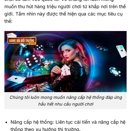
muốn thu hút hàng triệu người chơi từ khắp nơi trên thế
giới. Tầm nhìn này được thể hiện qua các mục tiêu cụ
thể:
Chúng tôi luôn mong muốn nâng cấp hệ thống đáp ứng
hầu hết nhu cầu người chơi
Nâng cấp hệ thống: Liên tục cải tiến và nâng cấp hệ
thống theo xu hướng thị trường.