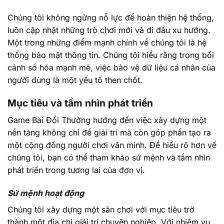
Chúng tôi không ngừng nỗ lực để hoàn thiện hệ thống,
luôn cập nhật những trò chơi mới và đi đầu xu hướng.
Một trong những điểm mạnh chính về chúng tôi là hệ
thống bảo mật thông tin. Chúng tôi hiểu rằng trong bối
cảnh số hóa mạnh mẽ, việc bảo vệ dữ liệu cá nhân của
người dùng là một yếu tố then chốt.
Mục tiêu và tầm nhìn phát triển
Game Bài Đổi Thưởng hướng đến việc xây dựng một
nền tảng không chỉ để giải trí mà còn góp phần tạo ra
một cộng đồng người chơi văn minh. Để hiểu rõ hơn về
chúng tôi, bạn có thể tham khảo sứ mệnh và tầm nhìn
phát triển trong tương lai của đơn vị.
Sứ mệnh hoạt động
Chúng tôi xây dựng một sân chơi với mục tiêu trở
thành một địa chỉ giải trí chuyên nghiệp. Với nhiệm vụ