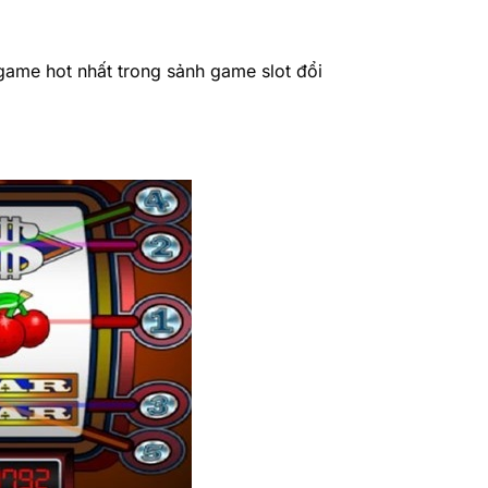
game hot nhất trong sảnh game slot đổi