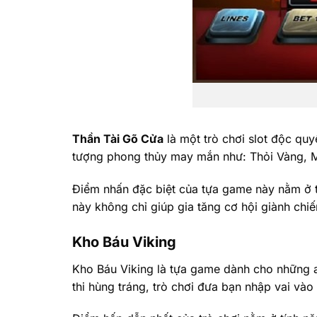
Thần Tài Gõ Cửa
là một trò chơi slot độc qu
tượng phong thủy may mắn như: Thỏi Vàng, Mè
Điểm nhấn đặc biệt của tựa game này nằm ở tỷ
này không chỉ giúp gia tăng cơ hội giành chi
Kho Báu Viking
Kho Báu Viking là tựa game dành cho những a
thi hùng tráng, trò chơi đưa bạn nhập vai vào