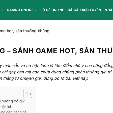
CASINO ONLINE
LÔ ĐỀ ONLINE
ĐÁ GÀ TRỰC TUYẾN
NHÀ 
me hot, săn thưởng khủng
G – SẢNH GAME HOT, SĂN TH
đầy màu sắc và cơ hội, luôn là tâm điểm chú ý của cộng đồ
g chỉ gay cấn mà còn chứa đựng những phần thưởng giá trị.
 thắng từ chuyên gia, đừng bỏ lỡ bài viết này.
 Thưởng có gì?
iện lợi
cung cấp hàng đầu