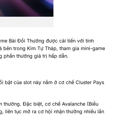
me Bài Đổi Thưởng được cải tiến với tính
á bên trong Kim Tự Tháp, tham gia mini-game
g phần thưởng giá trị hấp dẫn.
ổi bật của slot này nằm ở cơ chế Cluster Pays
n thưởng. Đặc biệt, cơ chế Avalanche (Biểu
 liên tục mở ra cơ hội nhận thưởng nhiều lần