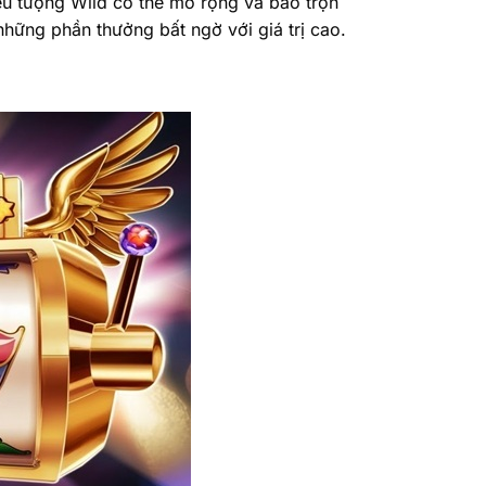
ểu tượng Wild có thể mở rộng và bao trọn
hững phần thưởng bất ngờ với giá trị cao.