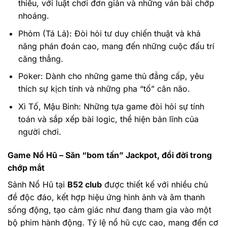
thiếu, với luật chơi đơn giản và những ván bài chớp
nhoáng.
Phỏm (Tá Lả): Đòi hỏi tư duy chiến thuật và khả
năng phán đoán cao, mang đến những cuộc đấu trí
căng thẳng.
Poker: Dành cho những game thủ đẳng cấp, yêu
thích sự kịch tính và những pha “tố” cân não.
Xì Tố, Mậu Binh: Những tựa game đòi hỏi sự tính
toán và sắp xếp bài logic, thể hiện bản lĩnh của
người chơi.
Game Nổ Hũ – Săn “bom tấn” Jackpot, đổi đời trong
chớp mắt
Sảnh Nổ Hũ tại
B52 club
được thiết kế với nhiều chủ
đề độc đáo, kết hợp hiệu ứng hình ảnh và âm thanh
sống động, tạo cảm giác như đang tham gia vào một
bộ phim hành động. Tỷ lệ nổ hũ cực cao, mang đến cơ