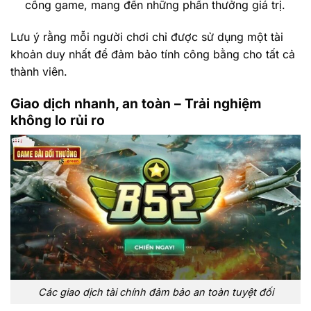
cổng game, mang đến những phần thưởng giá trị.
Lưu ý rằng mỗi người chơi chỉ được sử dụng một tài
khoản duy nhất để đảm bảo tính công bằng cho tất cả
thành viên.
Giao dịch nhanh, an toàn – Trải nghiệm
không lo rủi ro
Các giao dịch tài chính đảm bảo an toàn tuyệt đối