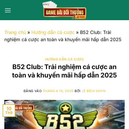
Bỏ
qua
nội
dung
Trang chủ
»
Hướng dẫn cá cược
»
B52 Club: Trải
nghiệm cá cược an toàn và khuyến mãi hấp dẫn 2025
HƯỚNG DẪN CÁ CƯỢC
B52 Club: Trải nghiệm cá cược an
toàn và khuyến mãi hấp dẫn 2025
ĐĂNG VÀO
THÁNG 9 10, 2025
BỞI
LÊ BÍCH SHYN
10
Th9