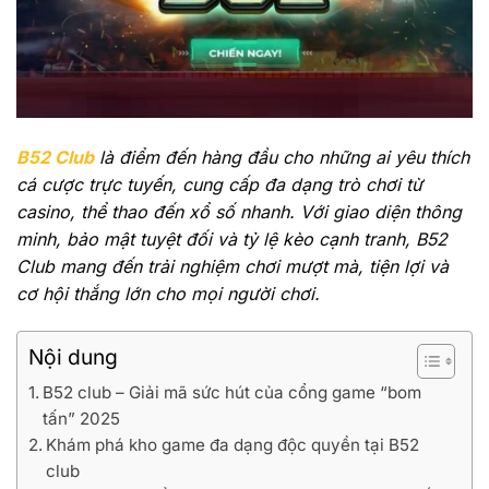
B52 Club
là điểm đến hàng đầu cho những ai yêu thích
cá cược trực tuyến, cung cấp đa dạng trò chơi từ
casino, thể thao đến xổ số nhanh. Với giao diện thông
minh, bảo mật tuyệt đối và tỷ lệ kèo cạnh tranh, B52
Club mang đến trải nghiệm chơi mượt mà, tiện lợi và
cơ hội thắng lớn cho mọi người chơi.
Nội dung
B52 club – Giải mã sức hút của cổng game “bom
tấn” 2025
Khám phá kho game đa dạng độc quyền tại B52
club