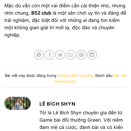
Mặc dù vẫn còn một vài điểm cần cải thiện nhỏ, nhưng
nhìn chung,
B52 club
là một sân chơi uy tín và đáng để
trải nghiệm, đặc biệt đối với những ai đang tìm kiếm
một không gian giải trí mới lạ, độc đáo và chuyên
nghiệp.
Bài viết này được đăng trong
Hướng dẫn cá cược
. Đánh dấu
liên kết
thường trực
.
LÊ BÍCH SHYN
Tôi là Lê Bích Shyn chuyên gia đến từ
Game bài đổi thưởng Green. Với niềm
đam mê cá cược, đánh bài và có kiến