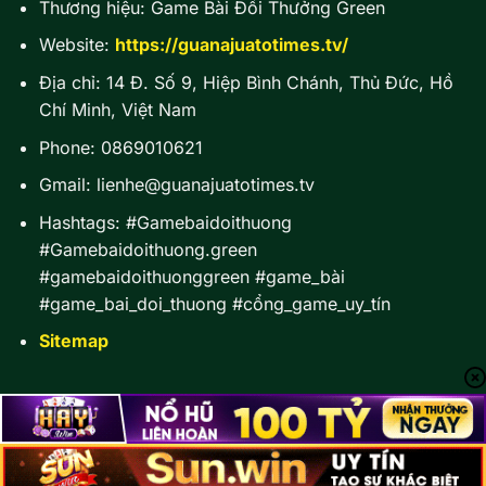
Thương hiệu: Game Bài Đổi Thưởng Green
Website:
https://guanajuatotimes.tv/
Địa chỉ:
14 Đ. Số 9, Hiệp Bình Chánh, Thủ Đức, Hồ
Chí Minh, Việt Nam
Phone:
0869010621
Gmail:
lienhe@guanajuatotimes.tv
Hashtags:
#Gamebaidoithuong
#Gamebaidoithuong.green
#gamebaidoithuonggreen #game_bài
#game_bai_doi_thuong #cổng_game_uy_tín
Sitemap
Copyright 2026 ©
gamebaidoithuong