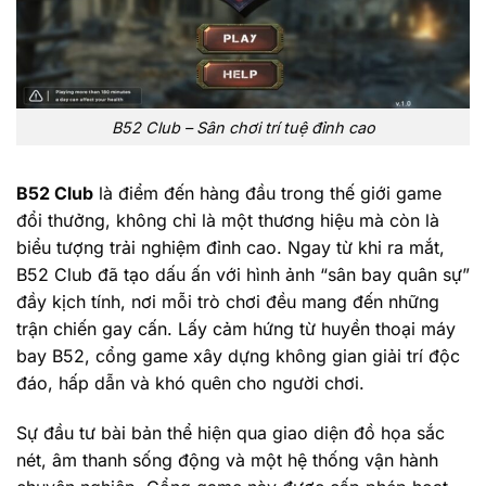
B52 Club – Sân chơi trí tuệ đỉnh cao
B52 Club
là điểm đến hàng đầu trong thế giới game
đổi thưởng, không chỉ là một thương hiệu mà còn là
biểu tượng trải nghiệm đỉnh cao. Ngay từ khi ra mắt,
B52 Club đã tạo dấu ấn với hình ảnh “sân bay quân sự”
đầy kịch tính, nơi mỗi trò chơi đều mang đến những
trận chiến gay cấn. Lấy cảm hứng từ huyền thoại máy
bay B52, cổng game xây dựng không gian giải trí độc
đáo, hấp dẫn và khó quên cho người chơi.
Sự đầu tư bài bản thể hiện qua giao diện đồ họa sắc
nét, âm thanh sống động và một hệ thống vận hành