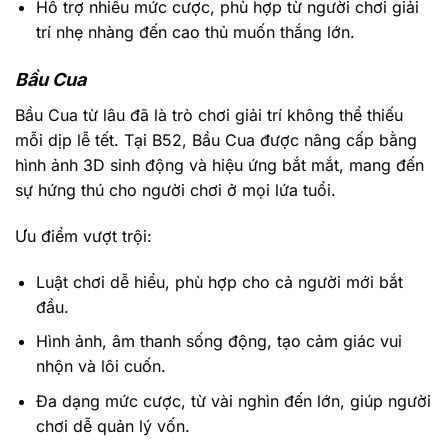
Hỗ trợ nhiều mức cược, phù hợp từ người chơi giải
trí nhẹ nhàng đến cao thủ muốn thắng lớn.
Bầu Cua
Bầu Cua từ lâu đã là trò chơi giải trí không thể thiếu
mỗi dịp lễ tết. Tại B52, Bầu Cua được nâng cấp bằng
hình ảnh 3D sinh động và hiệu ứng bắt mắt, mang đến
sự hứng thú cho người chơi ở mọi lứa tuổi.
Ưu điểm vượt trội:
Luật chơi dễ hiểu, phù hợp cho cả người mới bắt
đầu.
Hình ảnh, âm thanh sống động, tạo cảm giác vui
nhộn và lôi cuốn.
Đa dạng mức cược, từ vài nghìn đến lớn, giúp người
chơi dễ quản lý vốn.