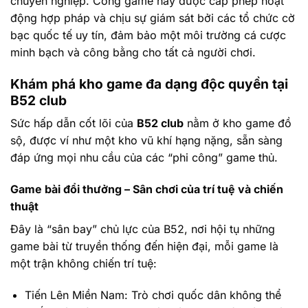
chuyên nghiệp. Cổng game này được cấp phép hoạt
động hợp pháp và chịu sự giám sát bởi các tổ chức cờ
bạc quốc tế uy tín, đảm bảo một môi trường cá cược
minh bạch và công bằng cho tất cả người chơi.
Khám phá kho game đa dạng độc quyền tại
B52 club
Sức hấp dẫn cốt lõi của
B52 club
nằm ở kho game đồ
sộ, được ví như một kho vũ khí hạng nặng, sẵn sàng
đáp ứng mọi nhu cầu của các “phi công” game thủ.
Game bài đổi thưởng – Sân chơi của trí tuệ và chiến
thuật
Đây là “sân bay” chủ lực của B52, nơi hội tụ những
game bài từ truyền thống đến hiện đại, mỗi game là
một trận không chiến trí tuệ:
Tiến Lên Miền Nam: Trò chơi quốc dân không thể