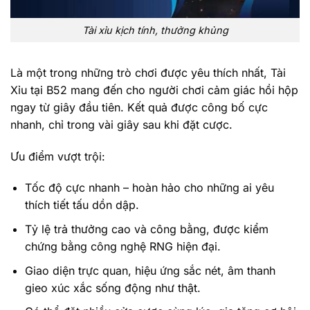
Tài xỉu kịch tính, thưởng khủng
Là một trong những trò chơi được yêu thích nhất, Tài
Xỉu tại B52 mang đến cho người chơi cảm giác hồi hộp
ngay từ giây đầu tiên. Kết quả được công bố cực
nhanh, chỉ trong vài giây sau khi đặt cược.
Ưu điểm vượt trội:
Tốc độ cực nhanh – hoàn hảo cho những ai yêu
thích tiết tấu dồn dập.
Tỷ lệ trả thưởng cao và công bằng, được kiểm
chứng bằng công nghệ RNG hiện đại.
Giao diện trực quan, hiệu ứng sắc nét, âm thanh
gieo xúc xắc sống động như thật.