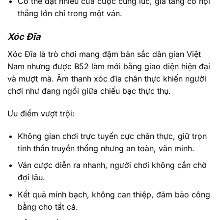
Có thể đặt nhiều cửa cược cùng lúc, gia tăng cơ hội
thắng lớn chỉ trong một ván.
Xóc Đĩa
Xóc Đĩa là trò chơi mang đậm bản sắc dân gian Việt
Nam nhưng được B52 làm mới bằng giao diện hiện đại
và mượt mà. Âm thanh xóc đĩa chân thực khiến người
chơi như đang ngồi giữa chiếu bạc thực thụ.
Ưu điểm vượt trội:
Không gian chơi trực tuyến cực chân thực, giữ trọn
tinh thần truyền thống nhưng an toàn, văn minh.
Ván cược diễn ra nhanh, người chơi không cần chờ
đợi lâu.
Kết quả minh bạch, không can thiệp, đảm bảo công
bằng cho tất cả.